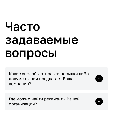
Часто
задаваемые
вопросы
Какие способы отправки посылки либо
документации предлагает Ваша
компания?
Заказать услуги Курьерской службы «Expert
Где можно найти реквизиты Вашей
Logistic Kazakhstan» можно по телефону
+7
организации?
(747) 575-40-00
либо путем заполнения
формы на сайте. Клиенту необходимо указать